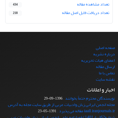
تعداد مشاهده مقاله
434
تعداد دریافت فایل اصل مقاله
218
صفحه اصلی
درباره نشریه
اعضای هیات تحریریه
ارسال مقاله
تماس با ما
نقشه سایت
اخبار و اعلانات
نویسندگان محترم حتماً بخوانند .
1396-09-29
مجله انجمن ایرانی زبان وادبیات عربی از طریق سایت مجله به آدرس
iaall.iranjournals.ir مقاله می پذیرد .
1391-05-23
شماره62(بهار1401) فصلنامه علمی انجمن ایرانی زبان وادبیات عربی،