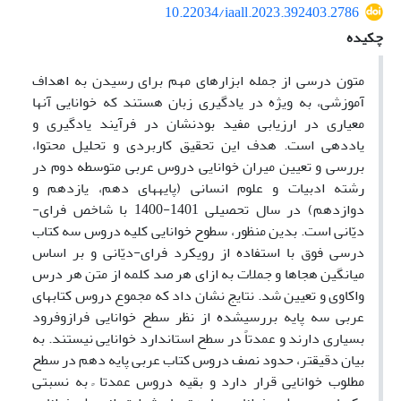
10.22034/iaall.2023.392403.2786
چکیده
متون درسی از جمله ابزارهای مهم برای رسیدن به اهداف
آموزشی، به ویژه در یادگیری زبان هستند که خوانایی آنها
معیاری در ارزیابی مفید بودنشان در فرآیند یادگیری و
یاددهی است. هدف این تحقیق کاربردی و تحلیل محتوا،
بررسی و تعیین میران خوانایی دروس عربی متوسطه دوم در
رشته ادبیات و علوم انسانی (پایه­های دهم، یازدهم و
دوازدهم) در سال تحصیلی 1401-1400 با شاخص فرای-
دیّانی است. بدین منظور، سطوح خوانایی کلیه دروس سه کتاب
درسی فوق با استفاده از رویکرد فرای-دیّانی و بر اساس
میانگین هجاها و جملات به ازای هر صد کلمه از متن هر درس
واکاوی و تعیین شد. نتایج نشان داد که مجموع دروس کتاب­های
عربی سه پایه بررسی­شده از نظر سطح خوانایی فرازوفرود
بسیاری دارند و عمدتاً در سطح استاندارد خوانایی نیستند. به
بیان دقیقتر، حدود نصف دروس کتاب عربی پایه دهم در سطح
مطلوب خوانایی قرار دارد و بقیه دروس عمدتا ً به نسبتی