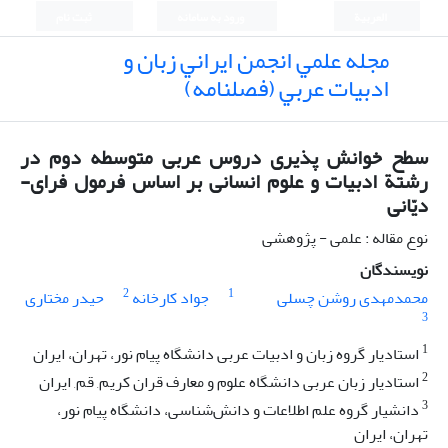
العربیة
ورود به سامانه
ثبت نام
مجله علمي انجمن ايراني زبان و
ادبيات عربي (فصلنامه)
سطح خوانش پذیری دروس عربی متوسطه دوم در
رشتة ادبیات و علوم انسانی بر اساس فرمول فرای-
دیّانی
نوع مقاله : علمی - پژوهشی
نویسندگان
2
1
محمدمهدی روشن چسلی
جواد کارخانه
حیدر مختاری
3
1
استادیار گروه زبان و ادبیات عربی دانشگاه پیام نور، تهران، ایران
2
استادیار زبان عربی دانشگاه علوم و معارف قران کریم, قم, ایران
3
دانشیار گروه علم اطلاعات و دانش‌شناسی، دانشگاه پیام نور،
تهران، ایران