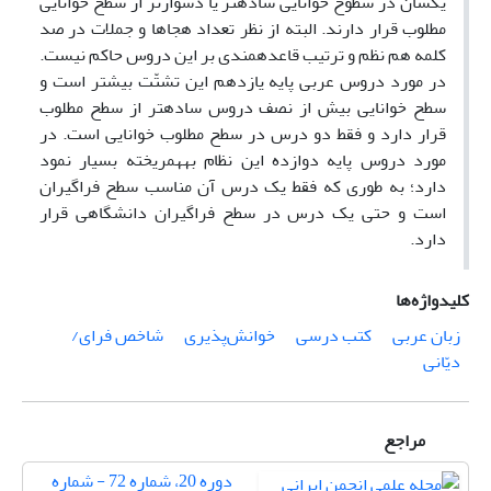
یکسان در سطوح خوانایی ساده­تر یا دشوارتر از سطح خوانایی
مطلوب قرار دارند. البته از نظر تعداد هجاها و جملات در صد
کلمه هم نظم و ترتیب قاعده­مندی بر این دروس حاکم نیست.
در مورد دروس عربی پایه یازدهم این تشتّت بیشتر است و
سطح خوانایی بیش از نصف دروس ساده­تر از سطح مطلوب
قرار دارد و فقط دو درس در سطح مطلوب خوانایی است. در
مورد دروس پایه دوازده این نظام به­هم­ریخته بسیار نمود
دارد؛ به طوری که فقط یک درس آن مناسب سطح فراگیران
است و حتی یک درس در سطح فراگیران دانشگاهی قرار
دارد.
کلیدواژه‌ها
زبان عربی
کتب درسی
خوانش‌پذیری
شاخص فرای/
دیّانی
مراجع
دوره 20، شماره 72 - شماره